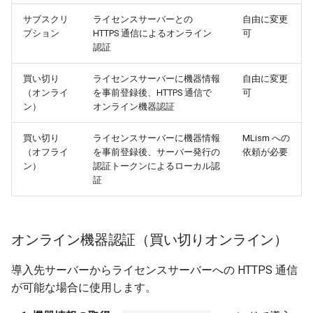
サブスクリ
ライセンスサーバーとの
自由に変更
② デバイス情報の登録と
プション
HTTPS 通信によるオンライン
可
トークン取得（インター
認証
ネット接続可能な PC で
実行）
買い切り
ライセンスサーバーに機器情報
自由に変更
（オンライ
を事前登録後、HTTPS 通信で
可
ン）
オンライン機器認証
③ トークンを導入先サー
バーに配置し、環境変数
買い切り
ライセンスサーバーに機器情報
MLism への
を設定
（オフライ
を事前登録後、サーバー発行の
依頼が必要
ン）
認証トークンによるローカル認
④ トークンの有効期限の
証
確認と再取得
使用例
オンライン機器認証（買い切りオンライン）
マルチGPU環境で特定の
導入先サーバーからライセンスサーバーへの HTTPS 通信
GPUを認証キーに指定す
が可能な場合に使用します。
る