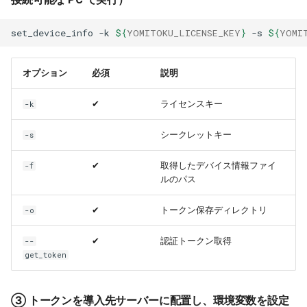
set_device_info
-k
${
YOMITOKU_LICENSE_KEY
}
-s
${
YOMI
オプション
必須
説明
✔
ライセンスキー
-k
シークレットキー
-s
✔
取得したデバイス情報ファイ
-f
ルのパス
✔
トークン保存ディレクトリ
-o
✔
認証トークン取得
--
get_token
③ トークンを導入先サーバーに配置し、環境変数を設定