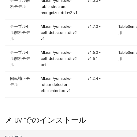
テーブル解
MLism/yomitoku-
v1.0.0 ~
析モデル
table-structure-
recognizer-rtdtrv2-v1
テーブルセ
MLism/yomitoku-
v1.7.0 ~
TableSema
ル解析モデ
cell_detector_rtdtrv2-
用
ル
v1
テーブルセ
MLism/yomitoku-
v1.5.0 ~
TableSema
ル解析モデ
cell_detector_rtdtrv2-
v1.6.1
用
ル
beta
回転補正モ
MLism/yomitoku-
v1.2.4 ~
デル
rotate-detector-
efficientnetbo-v1
📌 uv でのインストール
uv