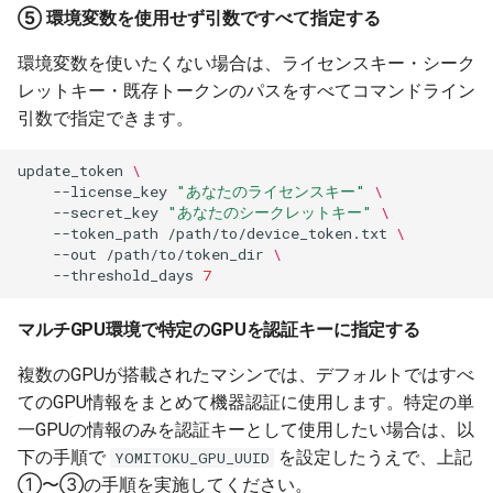
⑤ 環境変数を使用せず引数ですべて指定する
環境変数を使いたくない場合は、ライセンスキー・シーク
レットキー・既存トークンのパスをすべてコマンドライン
引数で指定できます。
update_token
\
--license_key
"あなたのライセンスキー"
\
--secret_key
"あなたのシークレットキー"
\
--token_path
/path/to/device_token.txt
\
--out
/path/to/token_dir
\
--threshold_days
7
マルチGPU環境で特定のGPUを認証キーに指定する
複数のGPUが搭載されたマシンでは、デフォルトではすべ
てのGPU情報をまとめて機器認証に使用します。特定の単
一GPUの情報のみを認証キーとして使用したい場合は、以
下の手順で
を設定したうえで、上記
YOMITOKU_GPU_UUID
①〜③の手順を実施してください。