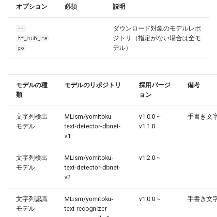
オプション
必須
説明
ダウンロード対象のモデルレポ
--
ジトリ（指定がない場合は全モ
hf_hub_re
デル）
po
モデルの種
モデルのリポジトリ
採用バージ
備考
類
ョン
文字列検出
MLism/yomitoku-
v1.0.0 ~
手書き文
モデル
text-detector-dbnet-
v1.1.0
v1
文字列検出
MLism/yomitoku-
v1.2.0 ~
モデル
text-detector-dbnet-
v2
文字列認識
MLism/yomitoku-
v1.0.0 ~
手書き文
モデル
text-recognizer-