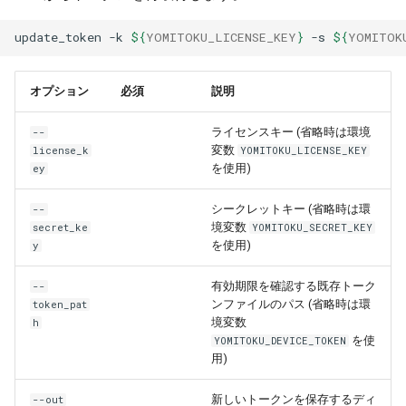
update_token
-k
${
YOMITOKU_LICENSE_KEY
}
-s
${
YOMITOK
オプション
必須
説明
ライセンスキー (省略時は環境
--
変数
license_k
YOMITOKU_LICENSE_KEY
を使用)
ey
シークレットキー (省略時は環
--
境変数
secret_ke
YOMITOKU_SECRET_KEY
を使用)
y
有効期限を確認する既存トーク
--
ンファイルのパス (省略時は環
token_pat
境変数
h
を使
YOMITOKU_DEVICE_TOKEN
用)
新しいトークンを保存するディ
--out