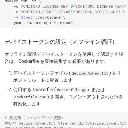
docker
run
-it
\
-e
YOMITOKU_LICENSE_KEY
=
${
YOMITOKU_LICENSE_KEY
}
-e
YOMITOKU_SECRET_KEY
=
${
YOMITOKU_SECRET_KEY
}
\
-v
$(
pwd
)
:/workspace
\
yomitoku-pro:cpu
デバイストークンの設定（オフライン認証）
オフライン環境でデバイストークンを使用して認証する場
合は、Dockerfile を直接編集する必要があります。
デバイストークンファイル (
) をリ
device_token.txt
ポジトリルートに配置します
使用する Dockerfile (
または
dockerfile.gpu
) を開き、コメントアウトされた行を
dockerfile.cpu
有効化します
# 変更前（コメントアウト状態）
#COPY device_token.txt ${server_dir}/device_token.txt