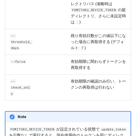
レクトリパス (省略時は
の親
YOMITOKU_DEVICE_TOKEN
ディレクトリ、さらに未設定時
は
)
.
残り有効日数がこの値以下にな
--
った場合に再取得する (デフォ
threshold_
ルト:
)
days
7
有効期限に関わらずトークンを
--force
再取得する
有効期限の確認のみ行い、トー
--
クンの再取得は行わない
check_onl
y
Note
が設定されている状態で
YOMITOKU_DEVICE_TOKEN
update_token
を引数なしで実行すると、現在使用中のトークンを同じディレク