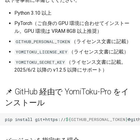
以下を事前に準備してください。
切りオンライン）
Python 3.10 以上
代理機器認証 / オフライン
PyTorch（ご自身の GPU 環境に合わせてインストー
機器認証（買い切りオフラ
ル。GPU 環境は VRAM 8GB 以上推奨）
イン）
（ライセンス文書に記載）
GITHUB_PERSONAL_TOKEN
クラウドインスタンス
（ライセンス文書に記載）
YOMITOKU_LICENSE_KEY
（VM）の機器認証
（ライセンス文書に記載。
YOMITOKU_SECRET_KEY
機器フィンガープリントに
2025/6/2 以降の v1.2.5 以降にサポート）
ついて
📌 GitHub 経由で YomiToku-Pro をイ
🔧 環境変数設定の例
ンストール
Linux / macOS
pip
install
git+https://
${
GITHUB_PERSONAL_TOKEN
}
Windows (PowerShell)
📥 ライセンス別インストー