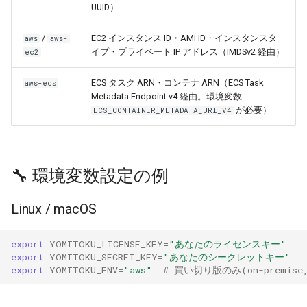
UUID）
/
EC2 インスタンス ID・AMI ID・インスタンスタ
aws
aws-
イプ・プライベート IP アドレス（IMDSv2 経由）
ec2
ECS タスク ARN・コンテナ ARN（ECS Task
aws-ecs
Metadata Endpoint v4 経由。環境変数
が必要）
ECS_CONTAINER_METADATA_URI_V4
🔧 環境変数設定の例
Linux / macOS
export
YOMITOKU_LICENSE_KEY
=
"あなたのライセンスキー"
export
YOMITOKU_SECRET_KEY
=
"あなたのシークレットキー"
export
YOMITOKU_ENV
=
"aws"
# 買い切り版のみ(on-premise, 