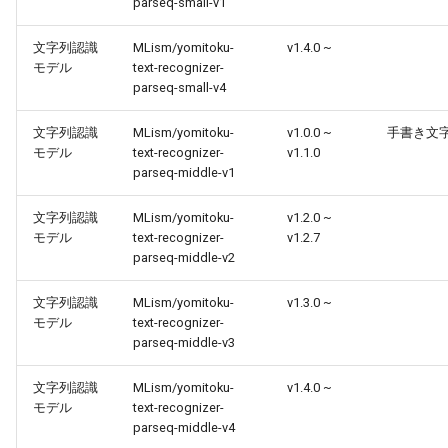
parseq-small-v1
文字列認識
MLism/yomitoku-
v1.4.0 ~
モデル
text-recognizer-
parseq-small-v4
文字列認識
MLism/yomitoku-
v1.0.0 ~
手書き文
モデル
text-recognizer-
v1.1.0
parseq-middle-v1
文字列認識
MLism/yomitoku-
v1.2.0 ~
モデル
text-recognizer-
v1.2.7
parseq-middle-v2
文字列認識
MLism/yomitoku-
v1.3.0 ~
モデル
text-recognizer-
parseq-middle-v3
文字列認識
MLism/yomitoku-
v1.4.0 ~
モデル
text-recognizer-
parseq-middle-v4