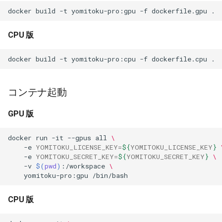
docker
build
-t
yomitoku-pro:gpu
-f
dockerfile.gpu
CPU 版
docker
build
-t
yomitoku-pro:cpu
-f
dockerfile.cpu
コンテナ起動
GPU 版
docker
run
-it
--gpus
all
\
-e
YOMITOKU_LICENSE_KEY
=
${
YOMITOKU_LICENSE_KEY
}
-e
YOMITOKU_SECRET_KEY
=
${
YOMITOKU_SECRET_KEY
}
\
-v
$(
pwd
)
:/workspace
\
yomitoku-pro:gpu
CPU 版