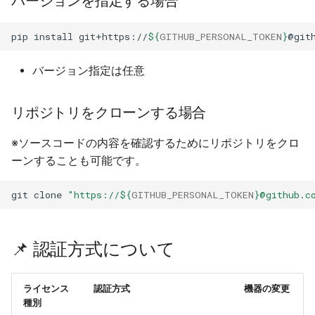
バージョンを指定する場合
ル手順
pip
install
git+https://
${
GITHUB_PERSONAL_TOKEN
}
@git
🟢 サブスクリプションライ
センス
バージョン指定は任意
🔵 買い切りオンライン認証
リポジトリをクローンする場合
ライセンス
※ソースコードの内容を確認するためにリポジトリをクロ
① デバイス情報の取得
ーンすることも可能です。
② デバイス情報の登録
git
clone
"https://
${
GITHUB_PERSONAL_TOKEN
}
@github.c
🔴 買い切りオフライン認証
ライセンス
📌 認証方式について
① デバイス情報の取得
（YomiToku を実行する
ライセンス
認証方式
機器の変更
種別
PC で実行）