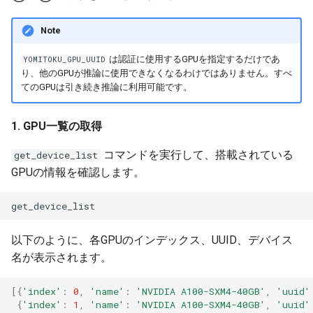
Note
は認証に使用するGPUを指定するだけであ
YOMITOKU_GPU_UUID
り、他のGPUが推論に使用できなくなるわけではありません。すべ
てのGPUは引き続き推論に利用可能です。
1. GPU一覧の取得
コマンドを実行して、搭載されている
get_device_list
GPUの情報を確認します。
以下のように、各GPUのインデックス、UUID、デバイス
名が表示されます。
[{
'index'
:
0
,
'name'
:
'NVIDIA A100-SXM4-40GB'
,
'uuid'
{
'index'
:
1
,
'name'
:
'NVIDIA A100-SXM4-40GB'
,
'uuid'