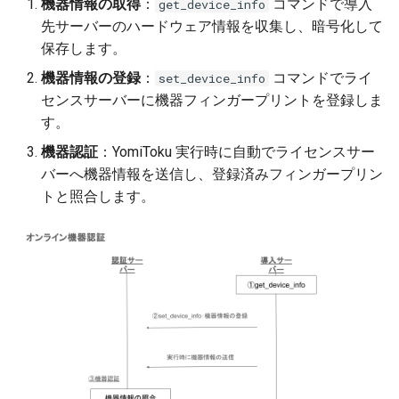
機器情報の取得
：
コマンドで導入
get_device_info
📦 モデルの事前準備（イン
先サーバーのハードウェア情報を収集し、暗号化して
ターネット非接続環境向け）
保存します。
機器情報の登録
：
コマンドでライ
set_device_info
📌 uv でのインストール
センスサーバーに機器フィンガープリントを登録しま
す。
🐳 Docker での実行
機器認証
：YomiToku 実行時に自動でライセンスサー
イメージのビルド
バーへ機器情報を送信し、登録済みフィンガープリン
トと照合します。
GPU 版 (AMD64 + NVIDIA
CUDA)
CPU 版
コンテナ起動
GPU 版