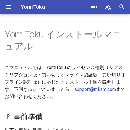
YomiToku
検
日本語
索
English
YomiToku インストールマニ
🚩 事前準備
Document Analyzer
Document Analyzer
Inputs
Use Rotate Detection
Overview
load_image
Document Analyzer
DocumentAnalyzerSchema
create_searchable_pdf
Document Analyzer
を
ュアル
初
📌 GitHub 経由で YomiToku-
Table Semantic Parser
Table Semantic Parser
Modules
Table Extraction
API Reference
load_pdf
OCR
table_to_csv
Table Semantic Parser
Pro をインストール
期
本マニュアルでは、YomiToku のライセンス種別（サブス
Extractor
Outputs
Searchable PDF
Layout Analyzer
化
クリプション版・買い切りオンライン認証版・買い切りオ
バージョンを指定する場合
Schema Generation Prompt
Utilities
Get Query Count Information
フライン認証版）に応じたインストール手順を説明しま
Table Semantic Parser
リポジトリをクローンする
す。不明な点がございましたら、
support@mlism.com
まで
場合
Error Codes
お問い合わせください。
📌 認証方式について
🚩 事前準備
オンライン機器認証（買い